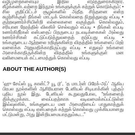
வழிமுறைகளையும் இதில் எடுத்துரைக்கிறார்.
கீழ்க்கண்டவற்றை இந்நூல் உங்களுக்குக் கற்றுக் கொடுக்கும்: •
சில குறிப்பிட்டச் சூழல்களில் அதீத சிந்தனை என்ற
சுழற்சிக்குள் நீங்கள் மாட்டிக் கொள்வதை நிறுத்துவது எப்படி •
குற்றவுணர்ச்சியின்றி எல்லைகளை வகுத்துக் கொள்வதும்,
சரியான நேரத்தில் விலகிச் செல்வதும் எப்படி • நீங்கள் எப்படி
உணர்கிறீர்கள் என்பதைப் பிறருடைய நடவடிக்கைகள் அல்லது
உணர்ச்சிகள் கட்டுப்படுத்துவதைத் தடுப்பது எப்படி •
உங்களுடைய ஆற்றலை உறிஞ்சுகின்ற விதத்தில் உங்களைப் பிறர்
வளைக்க அனுமதிக்காதிருப்பது எப்படி • எதுவும் உங்களை
அசைக்காதிருக்கின்ற விதத்தில் உங்களுக்குள் மன
வலிமையைக் கட்டமைத்துக் கொள்வது எப்படி
ABOUT THE AUTHOR(S)
‘ஹு சேய்ஸ் யூ கான்ட்? யூ டூ’, ‘த மாடர்ன் பிரேக்-அப்’ ஆகிய
பிரபல நூல்களின் ஆசிரியரான டேனியல் சிடியாக்கின் புத்தம்
புதிய நூல் இது. டேனியல் கூறுவதுபோல, “உங்களைத்
திக்குமுக்காட வைப்பதற்காக வடிவமைக்கப்பட்டுள்ள
இவ்வுலகில், உங்களுடைய மன அமைதியைப் பாதுகாத்துக்
கொள்வது எப்படி என்பதைக் கற்றுக் கொள்வது முக்கியமானது
மட்டுமன்று, அது இன்றியமையாததும்கூட.”