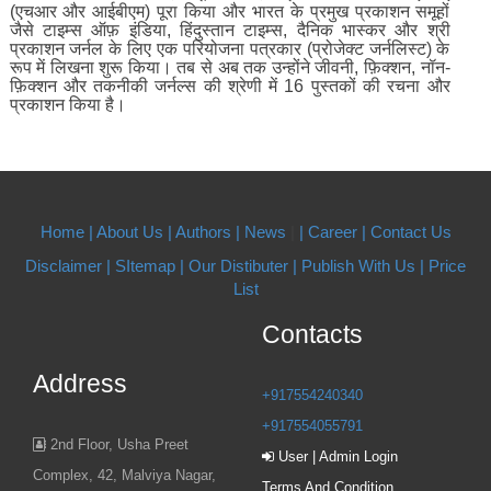
(एचआर और आईबीएम) पूरा किया और भारत के प्रमुख प्रकाशन समूहों
जैसे टाइम्स ऑफ़ इंडिया, हिंदुस्तान टाइम्स, दैनिक भास्कर और श्री
प्रकाशन जर्नल के लिए एक परियोजना पत्रकार (प्रोजेक्ट जर्नलिस्ट) के
रूप में लिखना शुरू किया। तब से अब तक उन्होंने जीवनी, फ़िक्शन, नॉन-
फ़िक्शन और तकनीकी जर्नल्स की श्रेणी में 16 पुस्तकों की रचना और
प्रकाशन किया है।
Home |
About Us
| Authors
| News
|
| Career
| Contact Us
Disclaimer |
SItemap |
Our Distibuter |
Publish With Us
| Price
List
Contacts
Address
+917554240340
+917554055791
2nd Floor, Usha Preet
User | Admin Login
Complex, 42, Malviya Nagar,
Terms And Condition