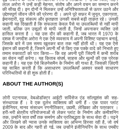
लाल अरोरा ने उन्हें कड़ी मेहनत, संतोष और अपने वचन का सम्मान करने
की सीख दी। इन दोनों ने मिलकर उन्हें अनिश्चितताओं से ऊपर उठने और
उद्देश्यपूर्ण जीवन जीने की प्रेरणा दी । अपने पूरे सफ़र में जुनून, एकाग्रता,
ईमानदारी, दृढ़ संकल्प और कृतज्ञता उनकी सबसे बड़ी ताक़त रहे। उनकी
कहानी यह दिखाती है कि सफलता केवल पैसे या उपलब्धियों से नहीं मापी
जाती, बल्कि उन उसूलों से मापी जाती है, जिन्हें अपनाकर व्यक्ति उसे
हासिल करता है । यह उस दौर की कहानी है, जब भारत में 1970 के
दशक में जगदीश अरोरा ने एक ऐसे व्यवसाय में अपनी विशिष्ट पहचान बनाई,
जिसके बारे में उस समय खुलकर बात तक नहीं होती थी। यह एक ऐसे
इंसान की कहानी है, जिसने अपनी माँ से किए एक पक्के वादे को निभाते हुए
तमाम रुकावटों को पार किया— कि वह अपनी पूरी जिंदगी में कभी शराब
का सेवन नहीं करेगा। यह किताब संघर्ष, साहस और मूल्यों की एक प्रेरक
कहानी है। यह एक ऐसे बिज़नेसमैन के निर्माण की गाथा है, जिसकी ज़िंदगी
यह साबित करती है कि असाधारण उपलब्धियाँ अक्सर सबसे साधारण
परिस्थितियों से ही शुरू होती हैं।
ABOUT THE AUTHOR(S)
लोरी पटनायक, वेबओडॉक्टर आईटी सर्विसेज एंड सॉल्यूशंस की सह-
संस्थापक हैं । वे एक दुर्लभ व्यक्तित्व की धनी हैं - एक पावर प्लांट
इंजीनियर, मानव संसाधन रणनीतिकार, उद्यमी, लेखिका और पत्रकार ।
हरी-भरी क्षेत्रीय परियोजनाओं से लेकर प्लांट के निर्माण और कमीशनिंग
तक, उन्होंने सात वर्षों तक समर्पण और प्रतिबद्धता के साथ सेवा दी। पढ़ने
और लिखने की प्यास उनके व्यक्तित्व का अभिन्न हिस्सा रही है, जो वर्ष
2009 के बाद और गहरी हो गई, जब उन्होंने इंजीनियरिंग के साथ एमबीए